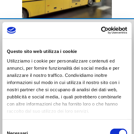
Questo sito web utilizza i cookie
Utilizziamo i cookie per personalizzare contenuti ed
annunci, per fornire funzionalità dei social media e per
Trasporti Integrati e Logistica S.r.l.
analizzare il nostro traffico. Condividiamo inoltre
Servizi e Management TIL srl a socio unico
informazioni sul modo in cui utilizza il nostro sito con i
nostri partner che si occupano di analisi dei dati web,
pubblicità e social media, i quali potrebbero combinarle
con altre informazioni che ha fornito loro o che hanno
raccolto dal suo utilizzo dei loro servizi.
CONTATTI
Selezione
Necessari