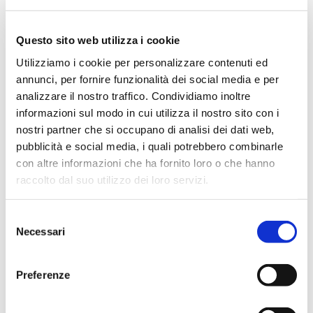
percorso di adozione del Modello organizzativo
ai sensi del D. Lgs. 231/2001 ed è stato
Questo sito web utilizza i cookie
nominato quale unico componente dello stesso
Utilizziamo i cookie per personalizzare contenuti ed
l’Avv. Sara Pratissoli del Foro di Reggio Emilia,
annunci, per fornire funzionalità dei social media e per
a cui è possibile rivolgersi per eventuali
analizzare il nostro traffico. Condividiamo inoltre
segnalazioni relative al Modello 231 ed al
informazioni sul modo in cui utilizza il nostro sito con i
Codice Etico al seguente indirizzo:
odv@til.it
.
nostri partner che si occupano di analisi dei dati web,
Verbale di nomina ODV
pubblicità e social media, i quali potrebbero combinarle
Curriculum OdV
con altre informazioni che ha fornito loro o che hanno
raccolto dal suo utilizzo dei loro servizi.
Con deliberazione del Consiglio di
Amministrazione del 01/04/2019 è stato
Selezione
approvato anche il nuovo Codice Disciplinare
Necessari
del
aziendale, al fine di introdurre un sistema
consenso
disciplinare idoneo a sanzionare il mancato
Preferenze
rispetto del Modello 231 e dei documenti ad
esso connessi, nonché a sanzionare le