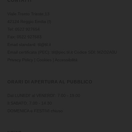
CONTATTI
Viale Trento Trieste,13
42124 Reggio Emilia (I)
Tel:
0522 927654
Fax:
0522 927683
Email standard:
til@til.it
Email certificata (PEC):
til@pec.til.it
Codice SDI: MZO2A0U
Privacy Policy
|
Cookies
|
Accessibilità
ORARI DI APERTURA AL PUBBLICO
Dal LUNEDI' al VENERDI': 7.00 - 19.00
Il SABATO: 7.00 - 14.30
DOMENICA e FESTIVI chiuso