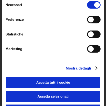
Selezione
SIAMO ALLA RICERCA
Necessari
del
DI AUTISTI !!!!
consenso
Se sei interessato/a, vai alla sezione
Preferenze
Lavora con Noi
e manda il tuo cv all’indirizzo:
risorse.umane@til.it
Statistiche
TRASPORTO
Marketing
DISABILI
Mostra dettagli
Accetta tutti i cookie
Accetta selezionati
SERVIZI
A CHIAMATA