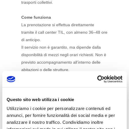
trasporti collettivi.
Come funziona
La prenotazione si effettua direttamente
tramite il call center TIL, con almeno 36–48 ore
di anticipo.
Il servizio non è garantito, ma dipende dalla
disponibilità di mezzi negli orari richiesti. Non è
previsto accompagnamento all’interno delle
abitazioni o delle strutture.
Dati da fornire al momento della
prenotazione:
Questo sito web utilizza i cookie
nome, cognome, recapiti, eventuali
esigenze specifiche;
Utilizziamo i cookie per personalizzare contenuti ed
giorno e ora del trasporto;
annunci, per fornire funzionalità dei social media e per
analizzare il nostro traffico. Condividiamo inoltre
indirizzo completo di partenza (via, numero