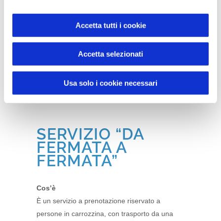
€10,00 entro 9 km;
€14,00 oltre 9 km.
Accetta tutti i cookie
L’eventuale accompagnatore non paga. Il
biglietto va acquistato direttamente dall’autista
Accetta selezionati
e funge da ricevuta.
Usa solo i cookie necessari
SERVIZIO “DA
FERMATA A
FERMATA”
Cos’è
È un servizio a prenotazione riservato a
persone in carrozzina, con trasporto da una