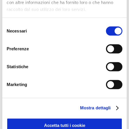
con altre informazioni che ha fornito loro o che hanno
raccolto dal suo utilizzo dei loro servizi.
Il riconoscimento ambientale si inserisce in un
quadro più ampio: a inizio aprile 2026 avevamo
Selezione
già ricevuto da CRIBS D&B Srl la
valutazione
Necessari
del
ESG
di livello “B”, che misura le performance
consenso
ambientali, sociali e di governance secondo
Preferenze
standard internazionali.
LA QUALITÀ DELL’ARIA A REGGIO
Statistiche
EMILIA: PERCHÉ OGNI
RIDUZIONE CONTA
Secondo il rapporto annuale 2025 di
ARPAE
Marketing
Emilia-Romagna
, la qualità dell’aria nella
provincia mantiene il
percorso di
miglioramento
avviato negli anni precedenti.
Mostra dettagli
La stazione di
viale Timavo
, quella con i valori
più elevati di
PM10
in città, rispetta per il
Accetta tutti i cookie
secondo anno consecutivo il valore limite