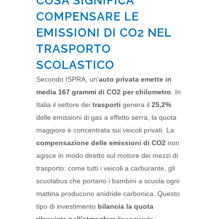
COSA SIGNIFICA
COMPENSARE LE
EMISSIONI DI CO2 NEL
TRASPORTO
SCOLASTICO
Secondo ISPRA, un’
auto privata emette in
media 167 grammi di CO2 per chilometro
. In
Italia il settore dei
trasporti
genera il
25,2%
delle emissioni di gas a effetto serra, la quota
maggiore è concentrata sui veicoli privati. La
compensazione delle emissioni di CO2
non
agisce in modo diretto sul motore dei mezzi di
trasporto: come tutti i veicoli a carburante, gli
scuolabus che portano i bambini a scuola ogni
mattina producono anidride carbonica. Questo
tipo di investimento
bilancia la quota
rilasciata nell’atmosfera
finanziando