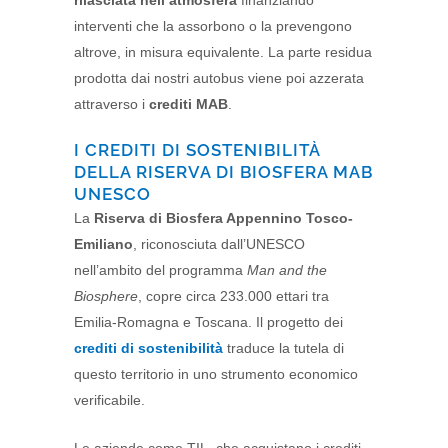
interventi che la assorbono o la prevengono
altrove, in misura equivalente. La parte residua
prodotta dai nostri autobus viene poi azzerata
attraverso i
crediti MAB
.
I CREDITI DI SOSTENIBILITÀ
DELLA RISERVA DI BIOSFERA MAB
UNESCO
La
Riserva di Biosfera Appennino Tosco-
Emiliano
, riconosciuta dall’UNESCO
nell’ambito del programma
Man and the
Biosphere
, copre circa 233.000 ettari tra
Emilia-Romagna e Toscana. Il progetto dei
crediti di sostenibilità
traduce la tutela di
questo territorio in uno strumento economico
verificabile.
Le aziende come TIL, che acquistano i crediti,