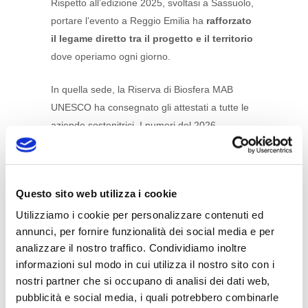
Rispetto all’edizione 2025, svoltasi a Sassuolo,
portare l’evento a Reggio Emilia ha
rafforzato
il legame diretto tra il progetto e il territorio
dove operiamo ogni giorno.
In quella sede, la Riserva di Biosfera MAB
UNESCO ha consegnato gli attestati a tutte le
aziende sostenitrici. I numeri del 2026
confermano un interesse crescente, con
66
aziende
e organizzazioni coinvolte: in soli
cinque mesi
sono già stati acquistati
5.159
Questo sito web utilizza i cookie
crediti di sostenibilità
, contro i 4.663
Utilizziamo i cookie per personalizzare contenuti ed
acquistati nell’intero 2025. Dall’avvio
annunci, per fornire funzionalità dei social media e per
dell’iniziativa, nel
2022
, l’ammontare delle
analizzare il nostro traffico. Condividiamo inoltre
quote vendute
arriva a
17.584
, corrispondenti
informazioni sul modo in cui utilizza il nostro sito con i
ad altrettante tonnellate di CO2 assorbite
nostri partner che si occupano di analisi dei dati web,
attraverso interventi di gestione forestale
pubblicità e social media, i quali potrebbero combinarle
sostenibile.