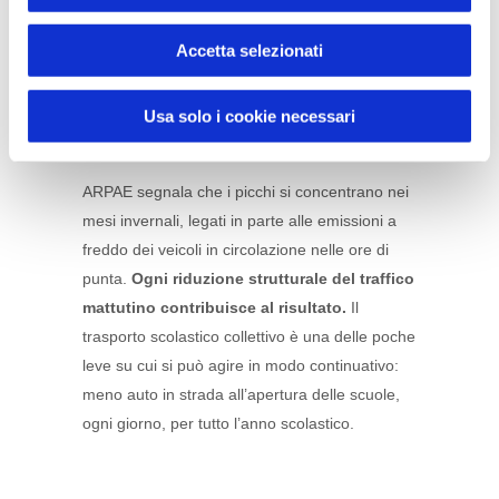
normativo giornaliero. La
soglia annua
(40
Accetta selezionati
µg/m³) viene rispettata in tutte le stazioni della
provincia e i valori medi annui mostrano una
diminuzione rispetto al quinquennio
Usa solo i cookie necessari
precedente.
ARPAE segnala che i picchi si concentrano nei
mesi invernali, legati in parte alle emissioni a
freddo dei veicoli in circolazione nelle ore di
punta.
Ogni riduzione strutturale del traffico
mattutino contribuisce al risultato.
Il
trasporto scolastico collettivo è una delle poche
leve su cui si può agire in modo continuativo:
meno auto in strada all’apertura delle scuole,
ogni giorno, per tutto l’anno scolastico.