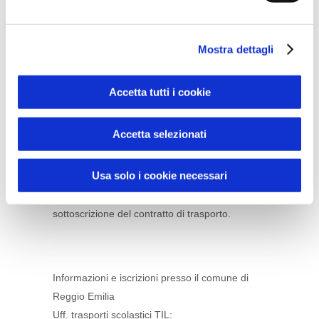
Per residenti in aree limitrofe è possibile
accedere comunque al servizio di trasporto,
ma SOLO NEL CASO IN CUI SI ACCETTI DI
Mostra dettagli
SALIRE/SCENDERE AD UNA DELLE
FERMATE GIA’ DESIGNATE E ATTIVE SUL
Accetta tutti i cookie
PERCORSO STANDARD stabilito per gli utenti
residenti nelle zone autorizzate.
Accetta selezionati
Per un dettaglio delle condizioni del servizio si
vedano le
CONDIZIONI CONTRATTUALI DI
Usa solo i cookie necessari
UTILIZZO DEL SERVIZIO
che l’utente dichiara
di accettare integralmente in fase di
sottoscrizione del contratto di trasporto.
Informazioni e iscrizioni presso il comune di
Reggio Emilia
Uff. trasporti scolastici TIL: