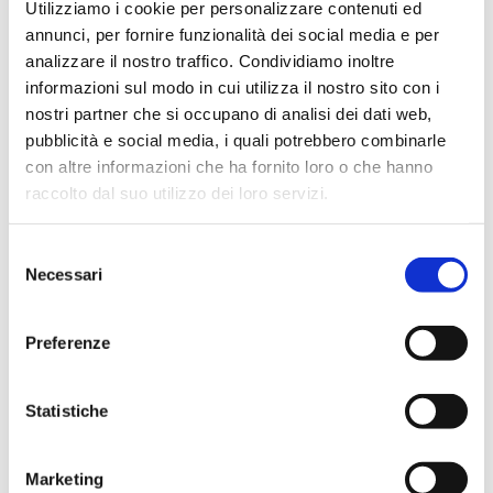
Utilizziamo i cookie per personalizzare contenuti ed
Mappa Elementare GHIARDA
annunci, per fornire funzionalità dei social media e per
analizzare il nostro traffico. Condividiamo inoltre
Mappa Elementare IV NOVEMBRE
informazioni sul modo in cui utilizza il nostro sito con i
nostri partner che si occupano di analisi dei dati web,
Mappa Elementare MARMIROLO
pubblicità e social media, i quali potrebbero combinarle
con altre informazioni che ha fornito loro o che hanno
raccolto dal suo utilizzo dei loro servizi.
Mappa Elementare SAN BARTOLOMEO
Mappa Elementare VALERIANI
Selezione
Necessari
del
consenso
Mappa Media DA VINCI – EINSTEIN
Preferenze
Mappa Media DON BORGHI
Statistiche
Mappa Media GALILEI MASSENZATICO
Marketing