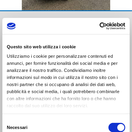
Questo sito web utilizza i cookie
Utilizziamo i cookie per personalizzare contenuti ed
Trasporti Integrati e Logistica S.r.l.
annunci, per fornire funzionalità dei social media e per
Servizi e Management TIL srl a socio unico
analizzare il nostro traffico. Condividiamo inoltre
informazioni sul modo in cui utilizza il nostro sito con i
nostri partner che si occupano di analisi dei dati web,
pubblicità e social media, i quali potrebbero combinarle
con altre informazioni che ha fornito loro o che hanno
raccolto dal suo utilizzo dei loro servizi.
CONTATTI
Selezione
Viale Trento Trieste,13
Necessari
del