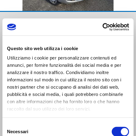
Questo sito web utilizza i cookie
Utilizziamo i cookie per personalizzare contenuti ed
Trasporti Integrati e Logistica S.r.l.
annunci, per fornire funzionalità dei social media e per
Servizi e Management TIL srl a socio unico
analizzare il nostro traffico. Condividiamo inoltre
informazioni sul modo in cui utilizza il nostro sito con i
nostri partner che si occupano di analisi dei dati web,
pubblicità e social media, i quali potrebbero combinarle
con altre informazioni che ha fornito loro o che hanno
raccolto dal suo utilizzo dei loro servizi.
CONTATTI
Selezione
Viale Trento Trieste,13
Necessari
del