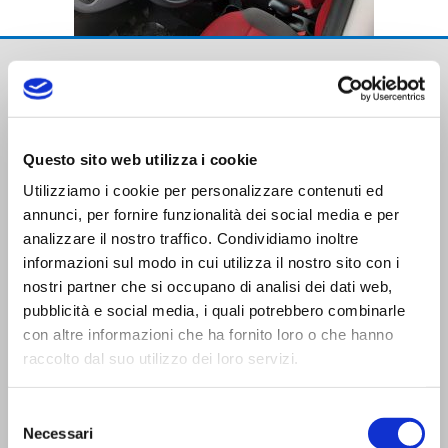
Questo sito web utilizza i cookie
Utilizziamo i cookie per personalizzare contenuti ed
Trasporti Integrati e Logistica S.r.l.
annunci, per fornire funzionalità dei social media e per
Servizi e Management TIL srl a socio unico
analizzare il nostro traffico. Condividiamo inoltre
informazioni sul modo in cui utilizza il nostro sito con i
nostri partner che si occupano di analisi dei dati web,
pubblicità e social media, i quali potrebbero combinarle
con altre informazioni che ha fornito loro o che hanno
raccolto dal suo utilizzo dei loro servizi.
CONTATTI
Selezione
Viale Trento Trieste,13
Necessari
del