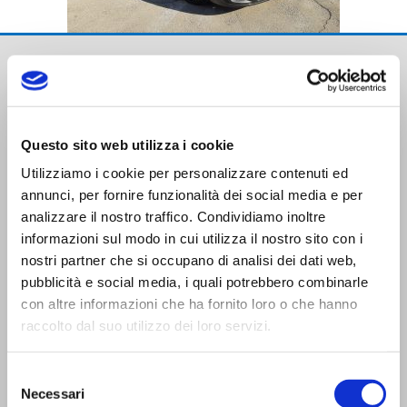
Questo sito web utilizza i cookie
Utilizziamo i cookie per personalizzare contenuti ed
Trasporti Integrati e Logistica S.r.l.
annunci, per fornire funzionalità dei social media e per
Servizi e Management TIL srl a socio unico
analizzare il nostro traffico. Condividiamo inoltre
informazioni sul modo in cui utilizza il nostro sito con i
nostri partner che si occupano di analisi dei dati web,
pubblicità e social media, i quali potrebbero combinarle
con altre informazioni che ha fornito loro o che hanno
raccolto dal suo utilizzo dei loro servizi.
CONTATTI
Selezione
Viale Trento Trieste,13
Necessari
del