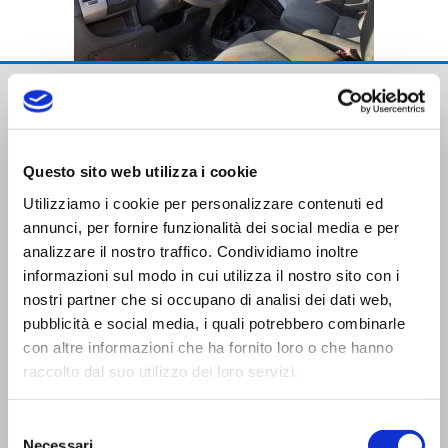
Questo sito web utilizza i cookie
Utilizziamo i cookie per personalizzare contenuti ed
annunci, per fornire funzionalità dei social media e per
Trasporti Integrati e Logistica S.r.l.
analizzare il nostro traffico. Condividiamo inoltre
Servizi e Management TIL srl a socio unico
informazioni sul modo in cui utilizza il nostro sito con i
nostri partner che si occupano di analisi dei dati web,
pubblicità e social media, i quali potrebbero combinarle
con altre informazioni che ha fornito loro o che hanno
raccolto dal suo utilizzo dei loro servizi.
CONTATTI
Selezione
Necessari