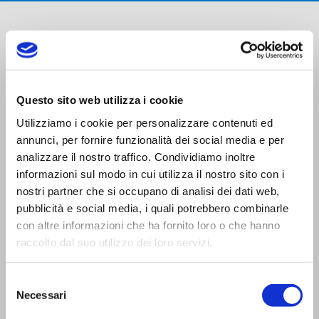
Questo sito web utilizza i cookie
Utilizziamo i cookie per personalizzare contenuti ed
Trasporti Integrati e Logistica S.r.l.
annunci, per fornire funzionalità dei social media e per
Servizi e Management TIL srl a socio unico
analizzare il nostro traffico. Condividiamo inoltre
informazioni sul modo in cui utilizza il nostro sito con i
nostri partner che si occupano di analisi dei dati web,
pubblicità e social media, i quali potrebbero combinarle
con altre informazioni che ha fornito loro o che hanno
raccolto dal suo utilizzo dei loro servizi.
CONTATTI
Viale Trento Trieste,13
Selezione
42124 Reggio Emilia (I)
Necessari
del
Tel:
0522 927654
consenso