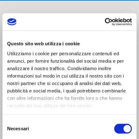
Questo sito web utilizza i cookie
Utilizziamo i cookie per personalizzare contenuti ed
Trasporti Integrati e Logistica S.r.l.
annunci, per fornire funzionalità dei social media e per
Servizi e Management TIL srl a socio unico
analizzare il nostro traffico. Condividiamo inoltre
informazioni sul modo in cui utilizza il nostro sito con i
nostri partner che si occupano di analisi dei dati web,
pubblicità e social media, i quali potrebbero combinarle
con altre informazioni che ha fornito loro o che hanno
raccolto dal suo utilizzo dei loro servizi.
CONTATTI
Viale Trento Trieste,13
Selezione
42124 Reggio Emilia (I)
Necessari
del
Tel:
0522 927654
consenso