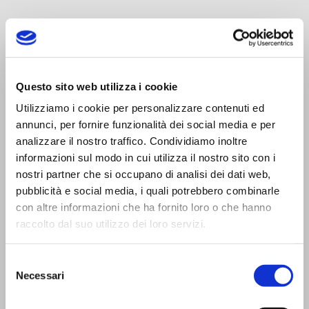
Questo sito web utilizza i cookie
Trasporti Integrati e Logistica S.r.l.
Utilizziamo i cookie per personalizzare contenuti ed
Servizi e Management TIL srl a socio unico
annunci, per fornire funzionalità dei social media e per
analizzare il nostro traffico. Condividiamo inoltre
informazioni sul modo in cui utilizza il nostro sito con i
nostri partner che si occupano di analisi dei dati web,
pubblicità e social media, i quali potrebbero combinarle
con altre informazioni che ha fornito loro o che hanno
CONTATTI
raccolto dal suo utilizzo dei loro servizi.
Viale Trento Trieste,13
Selezione
42124 Reggio Emilia (I)
Necessari
del
Tel:
0522 927654
consenso
Fax:
0522 927683