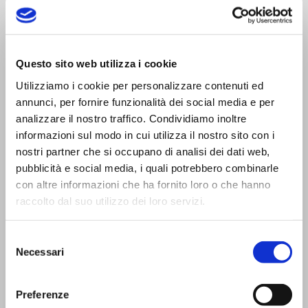
Trasporti Integrati e Logistica S.r.l.
Questo sito web utilizza i cookie
Servizi e Management TIL srl a socio unico
Utilizziamo i cookie per personalizzare contenuti ed
annunci, per fornire funzionalità dei social media e per
analizzare il nostro traffico. Condividiamo inoltre
informazioni sul modo in cui utilizza il nostro sito con i
nostri partner che si occupano di analisi dei dati web,
pubblicità e social media, i quali potrebbero combinarle
CONTATTI
con altre informazioni che ha fornito loro o che hanno
Viale Trento Trieste,13
raccolto dal suo utilizzo dei loro servizi.
42124 Reggio Emilia (I)
Tel:
0522 927654
Selezione
Necessari
Fax:
0522 927683
del
consenso
Email standard:
til@til.it
Email certificata (PEC):
til@pec.til.it
Codice SDI: MZO2A0U
Preferenze
Privacy Policy
|
Cookies
|
Accessibilità