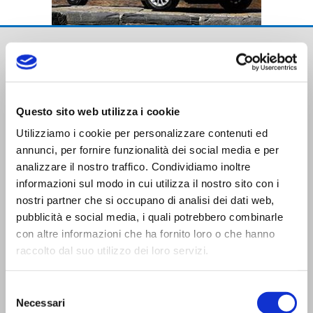
Questo sito web utilizza i cookie
Utilizziamo i cookie per personalizzare contenuti ed
Trasporti Integrati e Logistica S.r.l.
annunci, per fornire funzionalità dei social media e per
Servizi e Management TIL srl a socio unico
analizzare il nostro traffico. Condividiamo inoltre
informazioni sul modo in cui utilizza il nostro sito con i
nostri partner che si occupano di analisi dei dati web,
pubblicità e social media, i quali potrebbero combinarle
con altre informazioni che ha fornito loro o che hanno
raccolto dal suo utilizzo dei loro servizi.
CONTATTI
Selezione
Viale Trento Trieste,13
Necessari
del