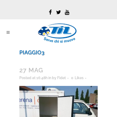
PIAGGIO3
27 MAG
Posted at 16:48h
in
by
Fidet
0
Likes