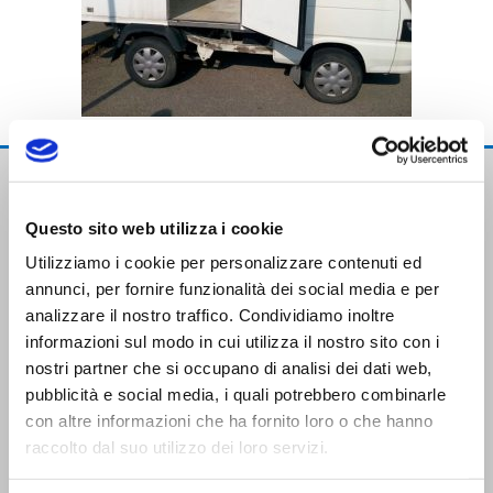
Questo sito web utilizza i cookie
Utilizziamo i cookie per personalizzare contenuti ed
annunci, per fornire funzionalità dei social media e per
analizzare il nostro traffico. Condividiamo inoltre
Trasporti Integrati e Logistica S.r.l.
informazioni sul modo in cui utilizza il nostro sito con i
Servizi e Management TIL srl a socio unico
nostri partner che si occupano di analisi dei dati web,
pubblicità e social media, i quali potrebbero combinarle
con altre informazioni che ha fornito loro o che hanno
raccolto dal suo utilizzo dei loro servizi.