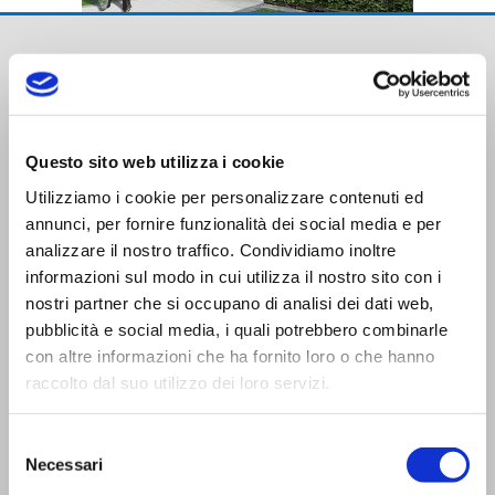
Questo sito web utilizza i cookie
Utilizziamo i cookie per personalizzare contenuti ed
Trasporti Integrati e Logistica S.r.l.
annunci, per fornire funzionalità dei social media e per
Servizi e Management TIL srl a socio unico
analizzare il nostro traffico. Condividiamo inoltre
informazioni sul modo in cui utilizza il nostro sito con i
nostri partner che si occupano di analisi dei dati web,
pubblicità e social media, i quali potrebbero combinarle
con altre informazioni che ha fornito loro o che hanno
raccolto dal suo utilizzo dei loro servizi.
CONTATTI
Viale Trento Trieste,13
Selezione
Necessari
del
42124 Reggio Emilia (I)