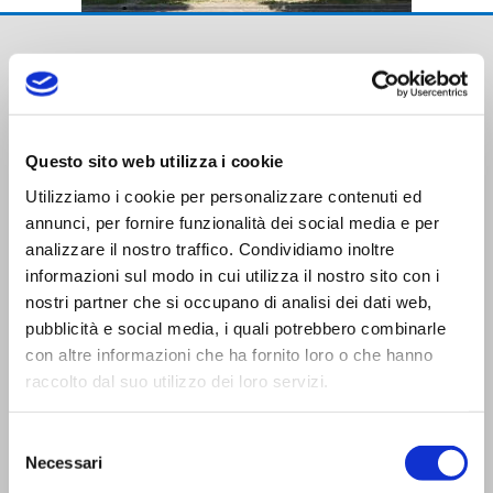
Questo sito web utilizza i cookie
Utilizziamo i cookie per personalizzare contenuti ed
Trasporti Integrati e Logistica S.r.l.
annunci, per fornire funzionalità dei social media e per
Servizi e Management TIL srl a socio unico
analizzare il nostro traffico. Condividiamo inoltre
informazioni sul modo in cui utilizza il nostro sito con i
nostri partner che si occupano di analisi dei dati web,
pubblicità e social media, i quali potrebbero combinarle
con altre informazioni che ha fornito loro o che hanno
raccolto dal suo utilizzo dei loro servizi.
CONTATTI
Viale Trento Trieste,13
Selezione
Necessari
del
42124 Reggio Emilia (I)