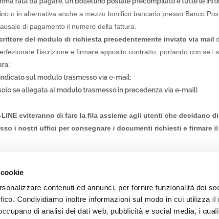
 prima rata da pagare, un bollettino postale precompilato e tutte le in
l certificata (PEC):
til@pec.til.it
ino o in alternativa anche a mezzo bonifico bancario presso Banco Posta 
ce SDI: MZO2A0U
causale di pagamento il numero della fattura.
acy Policy
|
Cookies
|
Accessibilità
crittore del modulo di richiesta precedentemente inviato via mail
d
fezionare l’iscrizione e firmare apposito contratto, portando con se i 
ra;
indicato sul modulo trasmesso via e-mail;
 (solo se allegata al modulo trasmesso in precedenza via e-mail)
NE eviteranno di fare la fila assieme agli utenti che decidano di i
o i nostri uffici per consegnare i documenti richiesti e firmare i
scrizione e di pagamento scelte LA PROCEDURA DI ISCRIZIONE SI 
 cookie
on saranno considerati iscritti e trasportabili utenti per i quali la pr
rsonalizzare contenuti ed annunci, per fornire funzionalità dei so
ffico. Condividiamo inoltre informazioni sul modo in cui utilizza il 
 occupano di analisi dei dati web, pubblicità e social media, i qual