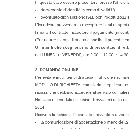
In questo caso occorre presentarsi presso l’ufficio
documento d’identità in corso di validità
eventuale dichiarazione ISEE per i redditi 2014 in 
L’incaricato provvederà a raccogliere i dati anagrafic
firmare il contratto, riscuotere il pagamento (in cont
(Per ridurre i tempi di attesa e snellire il procedi
Gli utenti che sceglieranno di presentarsi dirett
dal LUNEDI’ al VENERDI’; ore 9.00 – 12.00 e 14.30
2. DOMANDA ON-LINE
Per evitare inutili tempi di attesa in ufficio e rischia
MODULO DI RICHIESTA, compilarlo in ogni campo con tu
CON
ragazzi che debbano accedere al servizio compila
Vial
Nel caso nel modulo si dichiari di avvalersi della r
4212
2014.
Trasporti Integrati e Logistica S.r.l.
Tel:
Ricevuta la richiesta l’incaricato provvederà a verific
Servizi e Management TIL srl a socio
Fax
la comunicazione di accettazione o meno della 
unico
Emai