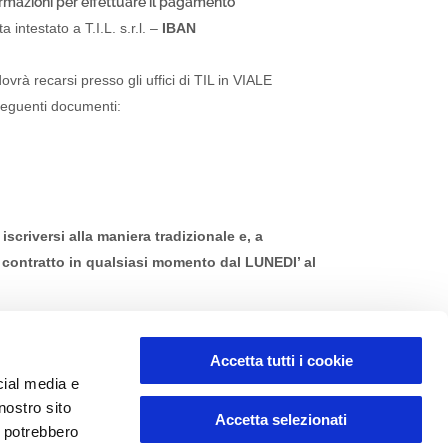
formazioni per effettuare il pagamento
PERMESSI E
AGEVOLAZIONI
intestato a T.I.L. s.r.l. –
IBAN
14 Luglio, 2026
ovrà recarsi presso gli uffici di TIL in VIALE
TIL PREMIATA
seguenti documenti:
PER LA
COMPENSAZIONE
DELLE EMISSIONI
DI CO2 NEL
TRASPORTO
SCOLASTICO
scriversi alla maniera tradizionale e, a
23 Giugno, 2026
l contratto in qualsiasi momento dal LUNEDI’ al
TRASPORTO A
CHIAMATA
DIURNO E
PERFEZIONA SOLO CON LA FIRMA DEL CONTRATTO E
NOTTURNO A
Accetta tutti i cookie
ocedura non si sia conclusa con successo.
REGGIO EMILIA:
cial media e
ALADINOBUS E
nostro sito
Accetta selezionati
TELEBUS
i potrebbero