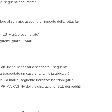
dei seguenti documenti:
ere al servizio, assegnare l’importo della retta, far
ICHIESTA già precompilato).
uenti giorni / orari:
nte on-line: è necessario scaricare il seguente
à trasportato (in caso una famiglia abbia più
NEWS
ail al seguente indirizzo: iscrizioni@til.it
ACCESSO ZTL
lla PRIMA PAGINA della dichiarazione ISEE dei redditi
AUTO
- 19.00
ELETTRICHE A
REGGIO EMILIA:
REGOLE,