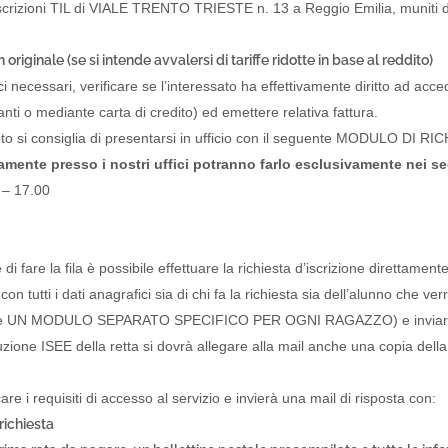
 iscrizioni TIL di VIALE TRENTO TRIESTE n. 13 a Reggio Emilia, muniti 
originale (se si intende avvalersi di tariffe ridotte in base al reddito)
i necessari, verificare se l’interessato ha effettivamente diritto ad acced
anti o mediante carta di credito) ed emettere relativa fattura.
mento si consiglia di presentarsi in ufficio con il seguente MODULO DI R
amente presso i nostri uffici potranno farlo esclusivamente nei seg
 – 17.00
re di fare la fila è possibile effettuare la richiesta d’iscrizione direttame
tti i dati anagrafici sia di chi fa la richiesta sia dell’alunno che verr
TATTI
ORARI DI APERTURA AL
PUBBLICO
re UN MODULO SEPARATO SPECIFICO PER OGNI RAGAZZO) e inviarlo via m
e Trento Trieste,13
iduzione ISEE della retta si dovrà allegare alla mail anche una copia de
Dal LUNEDI' al VENERDI': 7.00 
4 Reggio Emilia (I)
Il SABATO: 7.00 - 14.30
0522 927654
are i requisiti di accesso al servizio e invierà una mail di risposta con:
DOMENICA e FESTIVI chiuso
:
0522 927683
richiesta
l standard:
til@til.it