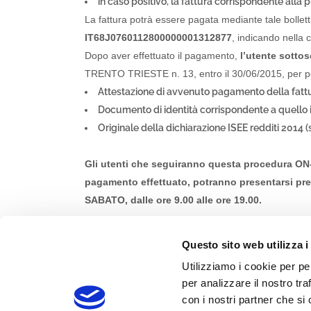
in caso positivo, la fattura corrispondente alla
Emai
La fattura potrà essere pagata mediante tale bollett
Codi
IT68J0760112800000001312877
, indicando nella 
Priv
Dopo aver effettuato il pagamento,
l’utente sottos
TRENTO TRIESTE n. 13, entro il 30/06/2015, per per
Attestazione di avvenuto pagamento della fattu
Documento di identità corrispondente a quello 
Originale della dichiarazione ISEE redditi 2014
Gli utenti che seguiranno questa procedura ON-LI
pagamento effettuato, potranno presentarsi press
SABATO, dalle ore 9.00 alle ore 19.00.
IMPORTANTE: Qualsiasi siano le modalità di i
Questo sito web utilizza i
IL PAGAMENTO della prima rata della retta annuale. N
Utilizziamo i cookie per pe
per analizzare il nostro tra
con i nostri partner che si