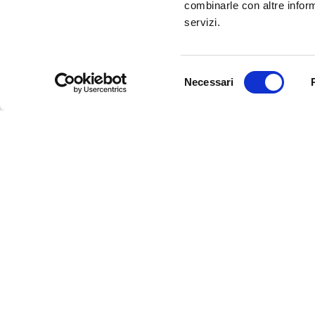
combinarle con altre inform
Informazioni e iscrizioni presso il comune di Reggio
servizi.
Uff. trasporti scolastici TIL:
Tel
:
0522 927631
Fax
: 0522 512880
Selezione
E-mail
:
iscrizioni@til.it
Necessari
del
© Copyright 2019 Trasp
consenso