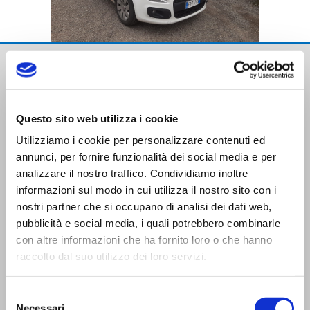
Questo sito web utilizza i cookie
Utilizziamo i cookie per personalizzare contenuti ed
annunci, per fornire funzionalità dei social media e per
Trasporti Integrati e Logistica S.r.l.
analizzare il nostro traffico. Condividiamo inoltre
Servizi e Management TIL srl a socio unico
informazioni sul modo in cui utilizza il nostro sito con i
nostri partner che si occupano di analisi dei dati web,
pubblicità e social media, i quali potrebbero combinarle
con altre informazioni che ha fornito loro o che hanno
raccolto dal suo utilizzo dei loro servizi.
CONTATTI
Selezione
Necessari