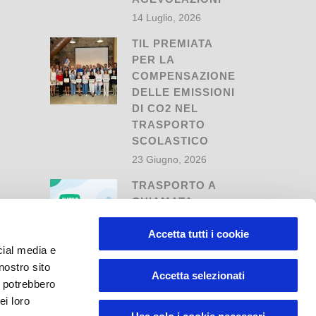
14 Luglio, 2026
TIL PREMIATA
PER LA
COMPENSAZIONE
DELLE EMISSIONI
DI CO2 NEL
TRASPORTO
SCOLASTICO
23 Giugno, 2026
TRASPORTO A
CHIAMATA
DIURNO E
NOTTURNO A
Accetta tutti i cookie
REGGIO EMILIA:
cial media e
ALADINOBUS E
nostro sito
Accetta selezionati
TELEBUS
i potrebbero
CASINA
ei loro