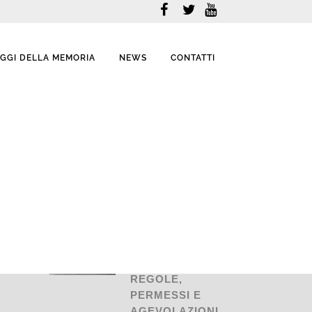
AGGI DELLA MEMORIA
NEWS
CONTATTI
NEWS
ACCESSO ZTL
AUTO
- 19.00
ELETTRICHE A
REGGIO EMILIA:
REGOLE,
PERMESSI E
AGEVOLAZIONI