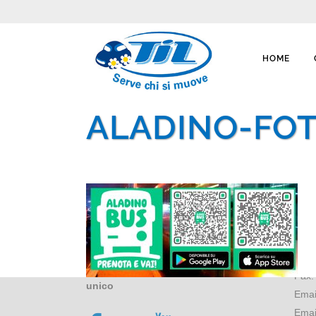
HOME
ALADINO-FO
CON
Vial
4212
Trasporti Integrati e Logistica S.r.l.
Tel:
Servizi e Management TIL srl a socio
Fax
unico
Emai
Emai