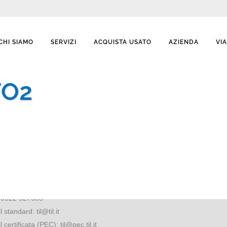
CHI SIAMO
SERVIZI
ACQUISTA USATO
AZIENDA
VI
TO2
TATTI
ORARI DI APERTURA AL
PUBBLICO
e Trento Trieste,13
Dal LUNEDI' al VENERDI': 7.00 
4 Reggio Emilia (I)
Il SABATO: 7.00 - 14.30
0522 927654
DOMENICA e FESTIVI chiuso
:
0522 927683
l standard:
til@til.it
l certificata (PEC):
til@pec.til.it