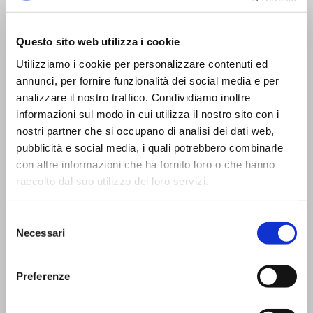
Trasporti Integrati e Logistica S.r.l.
Servizi e Management TIL srl a socio unico
Questo sito web utilizza i cookie
Utilizziamo i cookie per personalizzare contenuti ed
annunci, per fornire funzionalità dei social media e per
analizzare il nostro traffico. Condividiamo inoltre
informazioni sul modo in cui utilizza il nostro sito con i
CONTATTI
nostri partner che si occupano di analisi dei dati web,
pubblicità e social media, i quali potrebbero combinarle
Viale Trento Trieste,13
con altre informazioni che ha fornito loro o che hanno
42124 Reggio Emilia (I)
raccolto dal suo utilizzo dei loro servizi.
Tel:
0522 927654
Fax:
0522 927683
Selezione
Email standard:
til@til.it
Necessari
del
Email certificata (PEC):
til@pec.til.it
Codice SDI: MZO2A0U
consenso
Privacy Policy
|
Cookies
|
Accessibilità
Preferenze