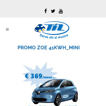
PROMO ZOE 41KWH_MINI