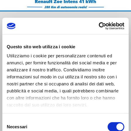
Questo sito web utilizza i cookie
Utilizziamo i cookie per personalizzare contenuti ed
Trasporti Integrati e Logistica S.r.l.
annunci, per fornire funzionalità dei social media e per
Servizi e Management TIL srl a socio unico
analizzare il nostro traffico. Condividiamo inoltre
informazioni sul modo in cui utilizza il nostro sito con i
nostri partner che si occupano di analisi dei dati web,
pubblicità e social media, i quali potrebbero combinarle
con altre informazioni che ha fornito loro o che hanno
raccolto dal suo utilizzo dei loro servizi.
CONTATTI
Selezione
Viale Trento Trieste,13
Necessari
del