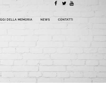
AGGI DELLA MEMORIA
NEWS
CONTATTI
NEWS
ACCESSO ZTL
AUTO
- 19.00
ELETTRICHE A
REGGIO EMILIA:
REGOLE,
PERMESSI E