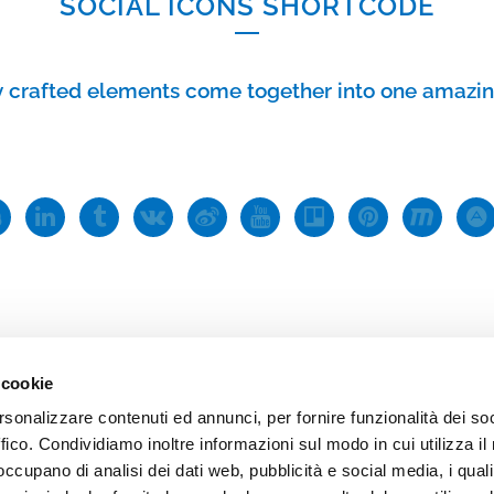
SOCIAL ICONS SHORTCODE
l certificata (PEC):
til@pec.til.it
ce SDI: MZO2A0U
acy Policy
|
Cookies
|
Accessibilità
y crafted elements come together into one amazin
 cookie
rsonalizzare contenuti ed annunci, per fornire funzionalità dei so
PARALLAX WITH SOCIAL ICONS
ffico. Condividiamo inoltre informazioni sul modo in cui utilizza il 
 occupano di analisi dei dati web, pubblicità e social media, i qual