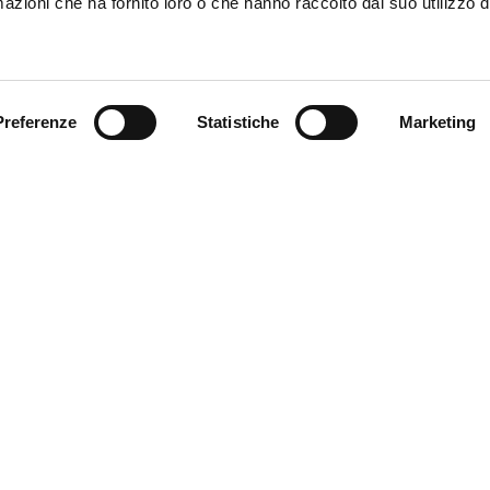
azioni che ha fornito loro o che hanno raccolto dal suo utilizzo d
ookmarksgrove right at the coast of the Semantics
Preferenze
Statistiche
Marketing
orti Integrati e Logistica s.r.l. – P.IVA: 01808020356. Ottimizzazione s