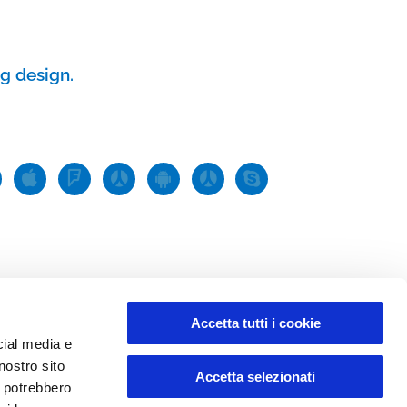
AGEVOLAZIONI
14 Luglio, 2026
g design.
TIL PREMIATA
PER LA
COMPENSAZIONE
DELLE EMISSIONI
DI CO2 NEL
TRASPORTO
SCOLASTICO
23 Giugno, 2026
TRASPORTO A
CHIAMATA
DIURNO E
NOTTURNO A
Accetta tutti i cookie
REGGIO EMILIA:
cial media e
ALADINOBUS E
nostro sito
Accetta selezionati
TELEBUS
i potrebbero
CASINA