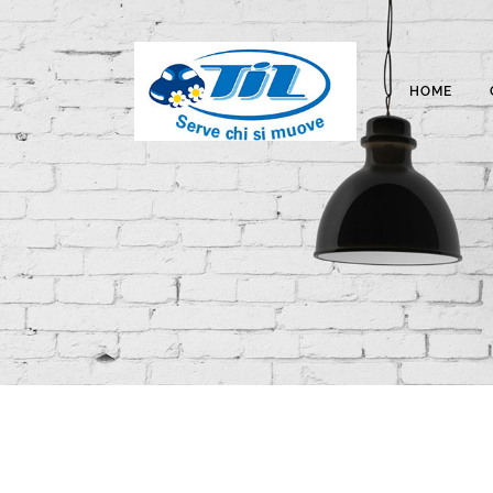
HOME
CON
Vial
4212
Trasporti Integrati e Logistica S.r.l.
Tel:
Servizi e Management TIL srl a socio
Fax
unico
Emai