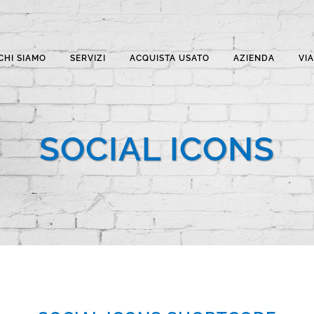
CHI SIAMO
SERVIZI
ACQUISTA USATO
AZIENDA
VI
SOCIAL ICONS
TATTI
ORARI DI APERTURA AL
PUBBLICO
e Trento Trieste,13
Dal LUNEDI' al VENERDI': 7.00 
4 Reggio Emilia (I)
Il SABATO: 7.00 - 14.30
0522 927654
DOMENICA e FESTIVI chiuso
:
0522 927683
l standard:
til@til.it