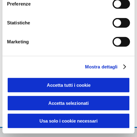
Preferenze
Statistiche
Marketing
Mostra dettagli
Il costo del servizio è di 2 euro a corsa
Accetta tutti i cookie
semplice per persona
; il biglietto si compra a
bordo del mezzo, direttamente dall’autista.
Accetta selezionati
Non sono validi altri tipi di biglietti o
abbonamenti attualmente in vigore.
Usa solo i cookie necessari